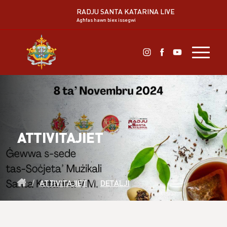
RADJU SANTA KATARINA LIVE
Agħfas hawn biex issegwi
ATTIVITAJIET
/
ATTIVITAJIET
/
DETALJI