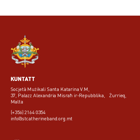
KUNTATT
Soċjetà Mużikali Santa Katarina V.M,
37, Palazz Alexandria Misraħ ir-Repubblika, Żurrieq,
Malta
(+356) 2164 0354
info@stcatherineband.org.mt