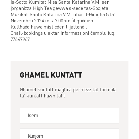
Is-Sotto Kumitat Nisa Santa Katarina V.M. ser
jorganizza High Tea ġewwa s-sede tas-Soċjeta’
Mużikali Santa Katarina V.M. nhar il-Ġimgħa 8 ta’
Novembru 2024 mis-7.00pm ‘il quddiem.
Kullħadd huwa mistieden li jattendi.
Għall-bookings u aktar informazzjoni ċemplu fuq:
77647967
GHAMEL KUNTATT
Għamel kuntatt magħna permezz tal-formola
ta’ kuntatt hawn taħt.