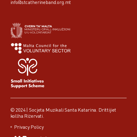
info@stcatherineband.org.mt
© 2024 |
Socjeta Muzikali Santa Katarina.
Drittijiet
kollha Riżervati.
Privacy Policy