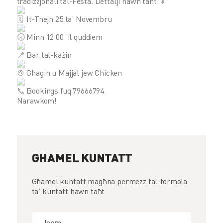
tradizzjonali tal-Festa. Dettalji hawn taħt.
It-Tnejn 25 ta’ Novembru
Minn 12:00 ‘il quddiem
Bar tal-każin
Għagin u Majjal jew Chicken
Bookings fuq 79666794
Narawkom!
GHAMEL KUNTATT
Għamel kuntatt magħna permezz tal-formola
ta’ kuntatt hawn taħt.