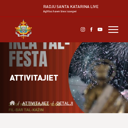
RADJU SANTA KATARINA LIVE
Agħfas hawn biex issegwi
ATTIVITAJIET
/
ATTIVITAJIET
/
DETALJI