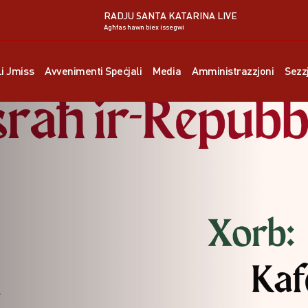
RADJU SANTA KATARINA LIVE
Agħfas hawn biex issegwi
Li Jmiss
Avvenimenti Speċjali
Media
Amministrazzjoni
Sezzj