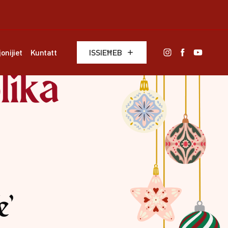
onijiet
Kuntatt
ISSIEĦEB