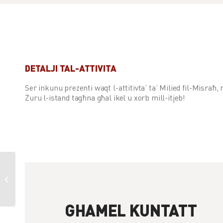
DETALJI TAL-ATTIVITA
Ser inkunu prezenti waqt l-attitivta’ ta’ Milied fil-Misraħ,
Żuru l-istand tagħna għal ikel u xorb mill-itjeb!
Bejgħ ta’ Ħelu
GHAMEL KUNTATT