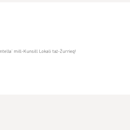
 mtella’ mill-Kunsill Lokali taż-Żurrieq!