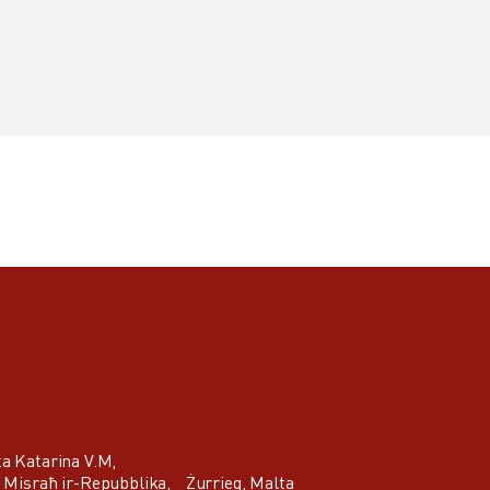
ta Katarina V.M,
a Misraħ ir-Repubblika, Żurrieq, Malta