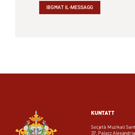
KUNTATT
Soċjetà Mużikali San
37, Palazz Alexandri