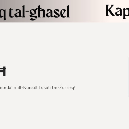
Ħ
 mtella' mill-Kunsill Lokali taż-Żurrieq!